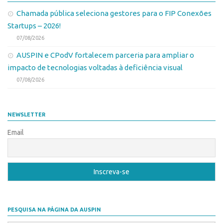
Patrimônio Genético
Chamada pública seleciona gestores para o FIP Conexões
Leis e Normas
Startups – 2026!
Transferência de Tecnologia
07/08/2026
Editais de TT
AUSPIN e CPodV fortalecem parceria para ampliar o
impacto de tecnologias voltadas à deficiência visual
PD&I
07/08/2026
Convênios
Chamamento
NEWSLETTER
Parcerias PD&I
Email
PIPE/FAPESP
SPRINT
Exceções
Programas
Conexão USP
PESQUISA NA PÁGINA DA AUSPIN
Conexão Inter-USP