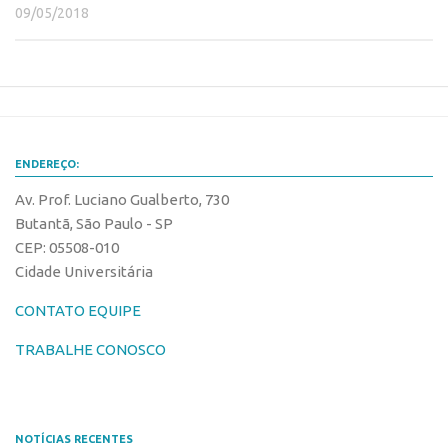
09/05/2018
Edição 2017
Inovação em Números
Propriedade Intelectual
Formas de Proteção
Patentes
ENDEREÇO:
Marcas
Av. Prof. Luciano Gualberto, 730
Softwares
Butantã, São Paulo - SP
CEP: 05508-010
Cultivares
Cidade Universitária
Desenho Industrial
CONTATO EQUIPE
Buscar Anterioridade
TRABALHE CONOSCO
Como solicitar
Portal do Inventor
VPI – Vocação para Inovação
NOTÍCIAS RECENTES