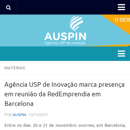
AUSPIN
Portal do Inventor
Hub USP Inovação
Portal de Atendimento
Agência
MATÉRIAS
Institucional
Agência USP de Inovação marca presença
Coordenação
em reunião da RedEmprendia em
Polos
Barcelona
Polo Capital
POR
AUSPIN
· 23/11/2017
Polo Lorena
Entre os dias 20 e 21 de novembro ocorreu, em Barcelona,
Polo Ribeirão Preto