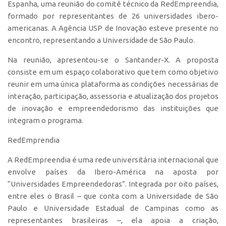
Espanha, uma reunião do comitê técnico da RedEmpreendia,
Polo São Carlos
formado por representantes de 26 universidades ibero-
Programas
americanas. A Agência USP de Inovação esteve presente no
encontro, representando a Universidade de São Paulo.
Bolsa Empreendedorismo
Bolsa Startup USP
Na reunião, apresentou-se o Santander-X. A proposta
consiste em um espaço colaborativo que tem como objetivo
PGI-USP
reunir em uma única plataforma as condições necessárias de
Conexão USP
interação, participação, assessoria e atualização dos projetos
de inovação e empreendedorismo das instituições que
Conexão Inter-USP
integram o programa.
Leis e Normas
RedEmprendia
Portal do Inventor
Inteligência Competitiva
A RedEmpreendia é uma rede universitária internacional que
envolve países da Ibero-América na aposta por
Editais
“Universidades Empreendedoras”. Integrada por oito países,
Pesquisa na USP
entre eles o Brasil – que conta com a Universidade de São
Paulo e Universidade Estadual de Campinas como as
EMBRAPIIs
representantes brasileiras –, ela apoia a criação,
CEPIDs