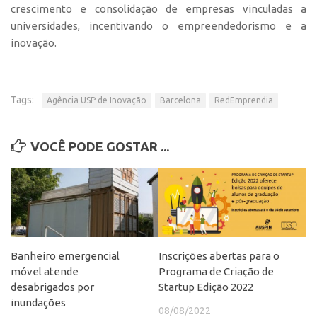
crescimento e consolidação de empresas vinculadas a
CEPIX
universidades, incentivando o empreendedorismo e a
inovação.
CPEs
INCTs
PRPI/USP
Tags:
Agência USP de Inovação
Barcelona
RedEmprendia
InovaUSP
Comunicação
VOCÊ PODE GOSTAR ...
Eventos
Agenda AUSPIN
Fala Inovação
Premiações
Banheiro emergencial
Inscrições abertas para o
Edição 2025
móvel atende
Programa de Criação de
Edição 2021
desabrigados por
Startup Edição 2022
inundações
Edição 2019
08/08/2022