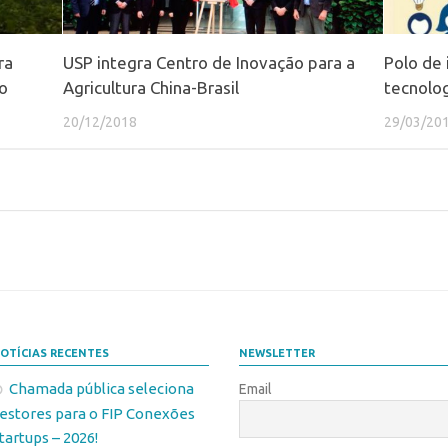
ra
USP integra Centro de Inovação para a
Polo de 
po
Agricultura China-Brasil
tecnolog
20/12/2018
29/03/20
OTÍCIAS RECENTES
NEWSLETTER
Chamada pública seleciona
Email
estores para o FIP Conexões
tartups – 2026!