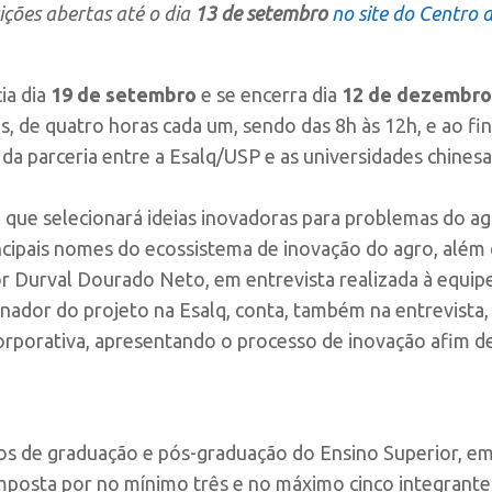
ições abertas até o dia
13 de setembro
no site do Centro 
ia dia
19 de setembro
e se encerra dia
12 de dezembro
is, de quatro horas cada um, sendo das 8h às 12h, e ao fi
da parceria entre a Esalq/USP e as universidades chinesa
que selecionará ideias inovadoras para problemas do agr
incipais nomes do ecossistema de inovação do agro, alé
ssor Durval Dourado Neto, em entrevista realizada à equi
ador do projeto na Esalq, conta, também na entrevista, q
orporativa, apresentando o processo de inovação afim de
os de graduação e pós-graduação do Ensino Superior, em
omposta por no mínimo três e no máximo cinco integrante