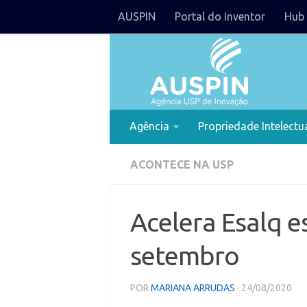
AUSPIN
Portal do Inventor
Hub 
Agência
Propriedade Intelectu
ACONTECE NA USP
Acelera Esalq e
setembro
POR
MARIANA ARRUDAS
· 24/08/2020