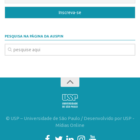
Patrimônio Genético
Leis e Normas
Transferência de Tecnologia
Editais de TT
PESQUISA NA PÁGINA DA AUSPIN
PD&I
Convênios
Chamamento
Parcerias PD&I
PIPE/FAPESP
SPRINT
Exceções
Programas
© USP – Universidade de São Paulo / Desenvolvido por USP -
Mídias Online
Conexão USP
Conexão Inter-USP