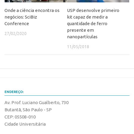
CEPIX
Onde a ciência encontra os
USP desenvolve primeiro
negócios: SciBiz
kit capaz de medir a
CPEs
Conference
quantidade de ferro
INCTs
presente em
27/02/2020
nanopartículas
PRPI/USP
11/05/2018
InovaUSP
Comunicação
Eventos
Agenda AUSPIN
Fala Inovação
ENDEREÇO:
Premiações
Av. Prof. Luciano Gualberto, 730
Edição 2025
Butantã, São Paulo - SP
CEP: 05508-010
Edição 2021
Cidade Universitária
Edição 2019