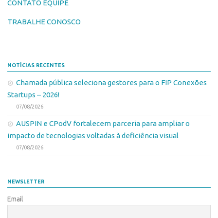
CONTATO EQUIPE
Edição 2017
TRABALHE CONOSCO
Inovação em Números
Propriedade Intelectual
Formas de Proteção
NOTÍCIAS RECENTES
Patentes
Chamada pública seleciona gestores para o FIP Conexões
Marcas
Startups – 2026!
Softwares
07/08/2026
Cultivares
AUSPIN e CPodV fortalecem parceria para ampliar o
impacto de tecnologias voltadas à deficiência visual
Desenho Industrial
07/08/2026
Buscar Anterioridade
Como solicitar
NEWSLETTER
Portal do Inventor
Email
VPI – Vocação para Inovação