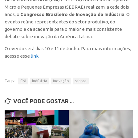
Polo São Carlos
Micro e Pequenas Empresas (
SEBRAE
) realizam, a cada dois
anos, o
Congresso Brasileiro de Inovação da Indústria
. O
Programas
evento reúne representantes do setor produtivo, do
Bolsa Empreendedorismo
governo e da academia para o maior e mais consistente
Bolsa Startup USP
debate sobre inovação da América Latina.
PGI-USP
O evento será dias 10 e 11 de Junho. Para mais informações,
acesse esse
link
.
Conexão USP
Conexão Inter-USP
Leis e Normas
Tags:
CNI
Indústria
inovação
sebrae
Portal do Inventor
Inteligência Competitiva
VOCÊ PODE GOSTAR ...
Editais
Pesquisa na USP
EMBRAPIIs
CEPIDs