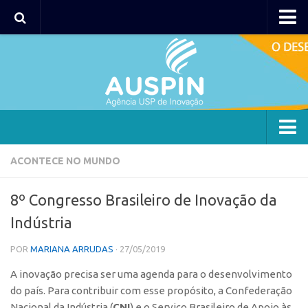
AUSPIN
Portal do Inventor
Hub USP Inovação
Portal de Atendimento
Agência
ACONTECE NO MUNDO
Institucional
8º Congresso Brasileiro de Inovação da
Coordenação
Indústria
Polos
POR
MARIANA ARRUDAS
· 27/05/2019
Polo Capital
A inovação precisa ser uma agenda para o desenvolvimento
Polo Lorena
do país. Para contribuir com esse propósito, a Confederação
Polo Ribeirão Preto
Nacional da Indústria (
CNI
) e o Serviço Brasileiro de Apoio às