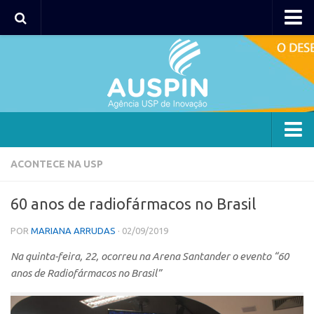
AUSPIN
Portal do Inventor
Hub USP Inovação
Portal de Atendimento
Agência
ACONTECE NA USP
Institucional
60 anos de radiofármacos no Brasil
Coordenação
POR
MARIANA ARRUDAS
· 02/09/2019
Polos
Na quinta-feira, 22, ocorreu na Arena Santander o evento “60
Polo Capital
anos de Radiofármacos no Brasil”
Polo Lorena
Polo Ribeirão Preto