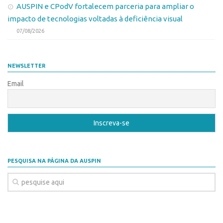
AUSPIN e CPodV fortalecem parceria para ampliar o
CEPIDs
impacto de tecnologias voltadas à deficiência visual
CEPIX
07/08/2026
CPEs
INCTs
NEWSLETTER
PRPI/USP
Email
InovaUSP
Eventos
Bússola da Inovação
Agenda AUSPIN
SGE
PESQUISA NA PÁGINA DA AUSPIN
Fala Inovação (Webinar)
SciBiz