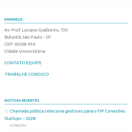
Banco de Patentes
Patentes em Destaque
ENDEREÇO:
Inteligência Competitiva
Av. Prof. Luciano Gualberto, 730
Showroom de Tecnologias
Butantã, São Paulo - SP
CEP: 05508-010
Empreendedorismo
Cidade Universitária
Jornada Empreendedora
CONTATO EQUIPE
Bolsas
TRABALHE CONOSCO
Bolsa Empreendedorismo
Bolsa Startup USP
Prêmio USP de Empreendedorismo
NOTÍCIAS RECENTES
Entidades
Chamada pública seleciona gestores para o FIP Conexões
Pesquisa
Startups – 2026!
EMBRAPIIs
07/08/2026