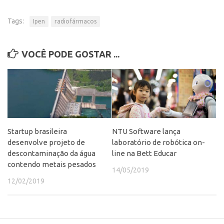
Patrimônio Genético
Leis e Normas
Tags:
Ipen
radiofármacos
Transferência de Tecnologia
Editais de TT
VOCÊ PODE GOSTAR ...
PD&I
Convênios
Chamamento
Parcerias PD&I
Startup brasileira
NTU Software lança
PIPE/FAPESP
desenvolve projeto de
laboratório de robótica on-
SPRINT
descontaminação da água
line na Bett Educar
contendo metais pesados
Exceções
14/05/2019
12/02/2019
Programas
Conexão USP
Conexão Inter-USP