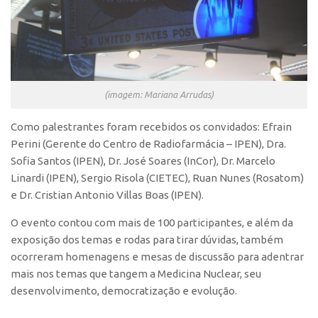
Edição 2017
Inovação em Números
Propriedade Intelectual
Formas de Proteção
(imagem: Mariana Arrudas)
Patentes
Como palestrantes foram recebidos os convidados:
Efrain
Marcas
Perini (Gerente do Centro de Radiofarmácia – IPEN), Dra.
Softwares
Sofia Santos (IPEN), Dr. José Soares (InCor), Dr. Marcelo
Linardi (IPEN), Sergio Risola (CIETEC), Ruan Nunes (Rosatom)
Cultivares
e Dr. Cristian Antonio Villas Boas (IPEN).
Desenho Industrial
O evento contou com mais de 100 participantes, e além da
Buscar Anterioridade
exposição dos temas e rodas para tirar dúvidas, também
Como solicitar
ocorreram homenagens e mesas de discussão para adentrar
Portal do Inventor
mais nos temas que tangem a Medicina Nuclear, seu
desenvolvimento, democratização e evolução.
VPI – Vocação para Inovação