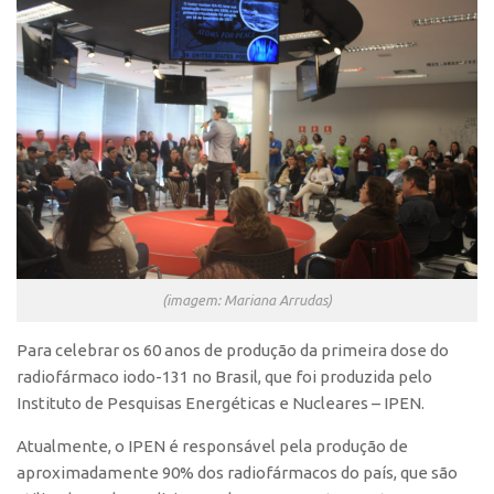
Polo São Carlos
Programas
Bolsa Empreendedorismo
Bolsa Startup USP
PGI-USP
Conexão USP
Conexão Inter-USP
Leis e Normas
(imagem: Mariana Arrudas)
Portal do Inventor
Inteligência Competitiva
Para celebrar os 60 anos de produção da primeira dose do
radiofármaco iodo-131 no Brasil, que foi produzida pelo
Editais
Instituto de Pesquisas Energéticas e Nucleares – IPEN.
Pesquisa na USP
Atualmente, o IPEN é responsável pela produção de
EMBRAPIIs
aproximadamente 90% dos radiofármacos do país, que são
CEPIDs